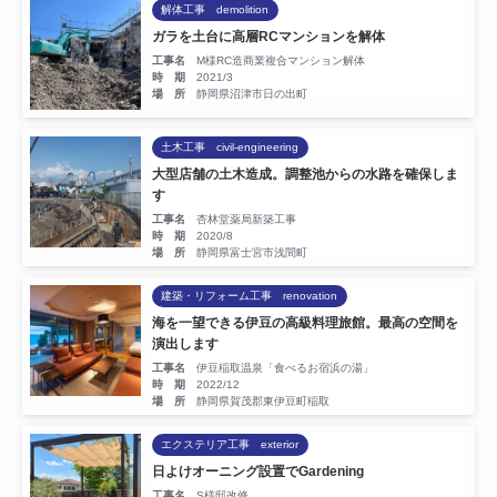
解体工事 demolition
お知らせ
ガラを土台に高層RCマンションを解体
工事名
M様RC造商業複合マンション解体
時 期
2021/3
場 所
静岡県沼津市日の出町
お気軽にお問い合わせください。
土木工事 civil-engineering
055-939-7005
大型店舗の土木造成。調整池からの水路を確保しま
す
営業時間：8:00〜17:00（平日/第1・3土曜日）
工事名
杏林堂薬局新築工事
時 期
2020/8
場 所
静岡県富士宮市浅間町
建築・リフォーム工事 renovation
お問い合わせはこちら
海を一望できる伊豆の高級料理旅館。最高の空間を
演出します
工事名
伊豆稲取温泉「食べるお宿浜の湯」
時 期
2022/12
場 所
静岡県賀茂郡東伊豆町稲取
エクステリア工事 exterior
日よけオーニング設置でGardening
工事名
S様邸改修