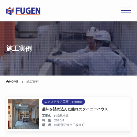
ホーム
施工実例
選ばれる理由
事業内容
HOME
施工実例
施工実例
エクステリア工事 exterior
会社概要
趣味を詰め込んだ離れのタイニーハウス
工事名
H様邸増築
時 期
2020/4
場 所
静岡県沼津市三枚橋町
採用情報