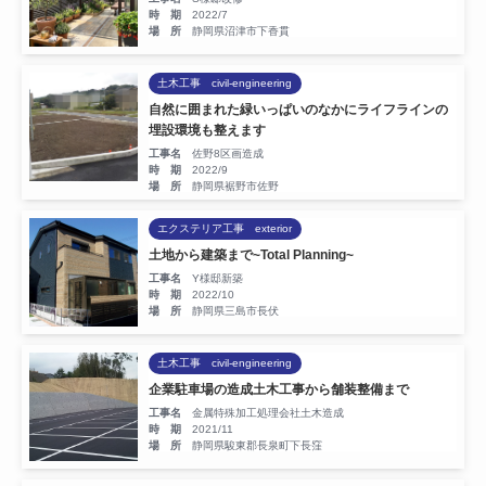
時 期
2022/7
場 所
静岡県沼津市下香貫
土木工事 civil-engineering
自然に囲まれた緑いっぱいのなかにライフラインの
埋設環境も整えます
工事名
佐野8区画造成
時 期
2022/9
場 所
静岡県裾野市佐野
エクステリア工事 exterior
土地から建築まで~Total Planning~
工事名
Y様邸新築
時 期
2022/10
場 所
静岡県三島市長伏
土木工事 civil-engineering
企業駐車場の造成土木工事から舗装整備まで
工事名
金属特殊加工処理会社土木造成
時 期
2021/11
場 所
静岡県駿東郡長泉町下長窪