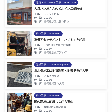
建築・リフォーム工事 renovation
人気パン屋さんのビルイン店舗改修
工事名
テナント内装
時 期
2022/7
場 所
静岡県伊豆の国市田京
解体工事 demolition
‎重機アタッチメント「ハサミ」を起用
工事名
T様鉄骨造共同住宅解体
時 期
2021/4
場 所
静岡県駿東郡清水町
造成工事 land-development
集水桝施工は地質調査と地盤把握が大事
工事名
占有道路整備
時 期
2023/1
場 所
静岡県沼津市大岡
解体工事 demolition
隣の建屋に配慮しながら養生
工事名
S様邸木造住宅解体
時 期
2021/8