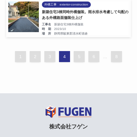
外構工事 exterior-construction
新築住宅3棟同時外構舗装。雨水排水考慮して勾配の
ある外構路面舗装仕上げ
工事名
新築住宅3棟外構舗装
時 期
2023/10
場 所
静岡県駿東郡清水町徳倉
1
2
3
4
5
6
…
8
株式会社フゲン