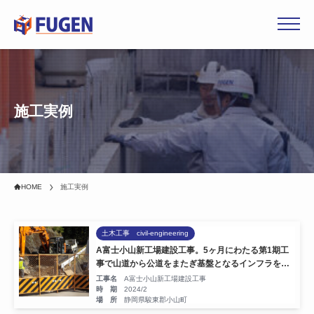
ホーム
施工実例
選ばれる理由
事業内容
HOME
施工実例
施工実例
土木工事 civil-engineering
会社概要
A富士小山新工場建設工事。5ヶ月にわたる第1期工
事で山道から公道をまたぎ基盤となるインフラを整
備し、新たな生産拠点を築きます。
工事名
A富士小山新工場建設工事
時 期
2024/2
採用情報
場 所
静岡県駿東郡小山町