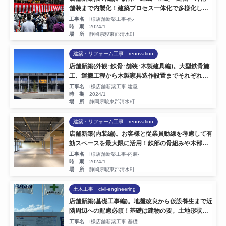
舗装まで内製化！建築プロセス一体化で多様化した
社会に対応。お施主様の想いに職人集団が応えます
工事名
I様店舗新築工事-他-
時 期
2024/1
場 所
静岡県駿東郡清水町
建築・リフォーム工事 renovation
店舗新築(外観･鉄骨･舗装･木製建具編)。大型鉄骨施
工、運搬工程から木製家具造作設置までそれぞれの
持ち場で腕が光ります。竣工外観撮影もプロ。
工事名
I様店舗新築工事-建屋-
時 期
2024/1
場 所
静岡県駿東郡清水町
建築・リフォーム工事 renovation
店舗新築(内装編)。お客様と従業員動線を考慮して有
効スペースを最大限に活用！鉄部の骨組みや木部を
あえて粗く仕上げ、コスパや陳列商品にフォーカ
工事名
I様店舗新築工事-内装-
ス。
時 期
2024/1
場 所
静岡県駿東郡清水町
土木工事 civil-engineering
店舗新築(基礎工事編)。地盤改良から仮設養生まで近
隣周辺への配慮必須！基礎は建物の要。土地形状や
勾配、土質等は一つとして同じところはありませ
工事名
I様店舗新築工事-基礎-