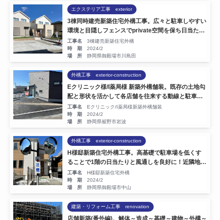
エクステリア工事 exterior
お知らせ
3棟同時建売新築住宅外構工事。広々と駐車しやすい
環境と目隠しフェンスでprivate空間を保ち日当たり
も考慮したお庭のある一戸建て。
工事名
3棟建売新築住宅外構
時 期
2024/2
お気軽にお問い合わせください。
場 所
静岡県御殿場市川島田
055-939-7005
外構工事 exterior-construction
Eクリニック様/I薬局様 新築外構舗装。既存の土地勾
営業時間：8:00〜17:00（平日/第1・3土曜日）
配と形状を活かして各店舗を往来する動線と駐車ス
ペースを有効利用します。
工事名
Eクリニック/I薬局様新築外構舗装
時 期
2024/2
場 所
静岡県裾野市岩波
お問い合わせはこちら
外構工事 exterior-construction
H様邸新築住宅外構工事。高基礎で駐車場を低くす
ることで1階の日当たりと風通しを良好に！近隣地域
への配慮でカーブミラーも設置。
工事名
H様邸新築住宅外構
時 期
2024/2
場 所
静岡県御殿場市中山
建築・リフォーム工事 renovation
店舗新築(番外編)。解体～造成～基礎～建物～外構～