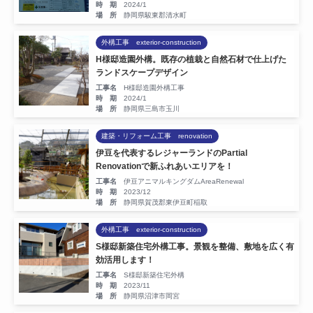
ん。
時 期
2024/1
場 所
静岡県駿東郡清水町
外構工事 exterior-construction
H様邸造園外構。既存の植栽と自然石材で仕上げた
ランドスケープデザイン
工事名
H様邸造園外構工事
時 期
2024/1
場 所
静岡県三島市玉川
建築・リフォーム工事 renovation
伊豆を代表するレジャーランドのPartial
Renovationで新ふれあいエリアを！
工事名
伊豆アニマルキングダムAreaRenewal
時 期
2023/12
場 所
静岡県賀茂郡東伊豆町稲取
外構工事 exterior-construction
S様邸新築住宅外構工事。景観を整備、敷地を広く有
効活用します！
工事名
S様邸新築住宅外構
時 期
2023/11
場 所
静岡県沼津市岡宮