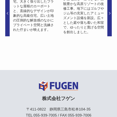
宅。大きく張り出したフラ
観豊かな高原リゾートの改
ットな屋根のカーポート
修工事。地下にはゴルフや
と、直線的なデザインが印
ジム等の充実したアミュー
象的な高級住宅。広い土地
ズメント設備を新設。広々
の圧倒的な解放感のなかに
とした庭や落ち着いた和室
プライベート空間と洗練さ
で、ゆったりと寛げる空間
れた佇まいが映えます。
を創出しました。
株式会社フゲン
〒411-0822 静岡県三島市松本104-35
TEL
055-939-7005
/ FAX 055-939-7006