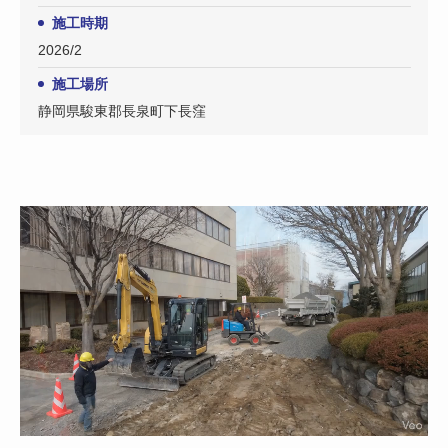
施工時期
お知らせ
2026/2
施工場所
静岡県駿東郡長泉町下長窪
お気軽にお問い合わせください。
055-939-7005
営業時間：8:00〜17:00（平日/第1・3土曜日）
お問い合わせはこちら