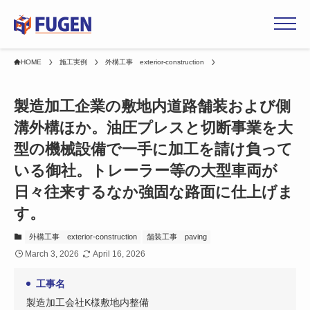
HOME
施工実例
外構工事 exterior-construction
ホーム
製造加工企業の敷地内道路舗装および側
溝外構ほか。油圧プレスと切断事業を大
選ばれる理由
型の機械設備で一手に加工を請け負って
いる御社。トレーラー等の大型車両が
事業内容
日々往来するなか強固な路面に仕上げま
施工実例
す。
外構工事 exterior-construction
舗装工事 paving
会社概要
March 3, 2026
April 16, 2026
工事名
採用情報
製造加工会社K様敷地内整備